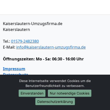
Kaiserslautern-Umzugsfirma.de
Kaiserslautern
Tel.:
01579-2482380
E-Mail:
info@kaiserslautern-umzugsfirma.de
Öffnungszeiten:
Mo - Sa: 06:30 - 16:00 Uhr
Impressum
Datenschutz
Diese Internetseite verwendet Cookies um die
Benutzerfreundlichkeit zu verbessern.
Umzugsservice
Einverstanden
Nur notwendige Cookies
Umzugsservice
Behördenumzug
Büroumzug
Datenschutzerklärung
Fernumzug
Firmenumzug
Laborumzug