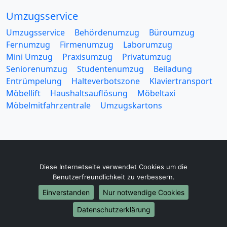
Umzugsservice
Umzugsservice
Behördenumzug
Büroumzug
Fernumzug
Firmenumzug
Laborumzug
Mini Umzug
Praxisumzug
Privatumzug
Seniorenumzug
Studentenumzug
Beiladung
Entrümpelung
Halteverbotszone
Klaviertransport
Möbellift
Haushaltsauflösung
Möbeltaxi
Möbelmitfahrzentrale
Umzugskartons
Diese Internetseite verwendet Cookies um die
Europa-Umzüge
Benutzerfreundlichkeit zu verbessern.
Umzug von Kaiserslautern nach Belarus
Einverstanden
Nur notwendige Cookies
Umzug von Kaiserslautern nach Belgien
Datenschutzerklärung
Umzug von Kaiserslautern nach Bulgarien
Umzug von Kaiserslautern nach Dänemark