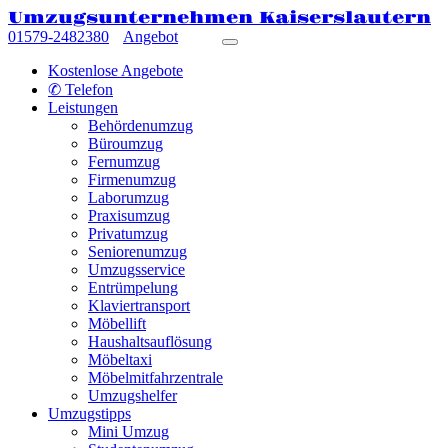
Umzugsunternehmen Kaiserslautern
01579-2482380
Angebot
Kostenlose Angebote
✆ Telefon
Leistungen
Behördenumzug
Büroumzug
Fernumzug
Firmenumzug
Laborumzug
Praxisumzug
Privatumzug
Seniorenumzug
Umzugsservice
Entrümpelung
Klaviertransport
Möbellift
Haushaltsauflösung
Möbeltaxi
Möbelmitfahrzentrale
Umzugshelfer
Umzugstipps
Mini Umzug