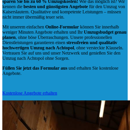
sparen Sie bis zu 60 % Umzugskosten!
Wie das möglich ist? Wir
kennen die
besten und günstigsten Angebote
für den Umzug von
Kaiserslautern. Qualitative und kompetente Leistungen – müssen
nicht immer übermäßig teuer sein.
Mit unserem einfachen
Online-Formular
können Sie innerhalb
weniger Minuten Angebote erhalten und Ihr
Umzugsbudget
genau
planen
, ohne böse Überraschungen. Unsere professionellen
Dienstleistungen garantieren einen
stressfreien und qualitativ
hochwertigen Umzug nach Achtopol
, ohne versteckte Klauseln.
Vertrauen Sie auf uns und unser Netzwerk und genießen Sie den
Umzug nach Achtopol ohne Sorgen.
Füllen Sie jetzt das Formular aus
und erhalten Sie kostenlose
Angebote.
Kostenlose Angebote erhalten