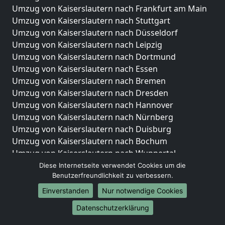
Umzug von Kaiserslautern nach Frankfurt am Main
Umzug von Kaiserslautern nach Stuttgart
Umzug von Kaiserslautern nach Düsseldorf
Umzug von Kaiserslautern nach Leipzig
Umzug von Kaiserslautern nach Dortmund
Umzug von Kaiserslautern nach Essen
Umzug von Kaiserslautern nach Bremen
Umzug von Kaiserslautern nach Dresden
Umzug von Kaiserslautern nach Hannover
Umzug von Kaiserslautern nach Nürnberg
Umzug von Kaiserslautern nach Duisburg
Umzug von Kaiserslautern nach Bochum
Umzug von Kaiserslautern nach Wuppertal
Umzug von Kaiserslautern nach Bielefeld
Diese Internetseite verwendet Cookies um die
Benutzerfreundlichkeit zu verbessern.
Umzug von Kaiserslautern nach Bonn
Umzug von Kaiserslautern nach Münster
Einverstanden
Nur notwendige Cookies
Internationale-Umzüge
Datenschutzerklärung