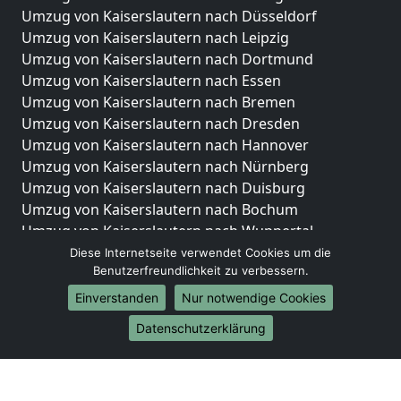
Umzug von Kaiserslautern nach Düsseldorf
Umzug von Kaiserslautern nach Leipzig
Umzug von Kaiserslautern nach Dortmund
Umzug von Kaiserslautern nach Essen
Umzug von Kaiserslautern nach Bremen
Umzug von Kaiserslautern nach Dresden
Umzug von Kaiserslautern nach Hannover
Umzug von Kaiserslautern nach Nürnberg
Umzug von Kaiserslautern nach Duisburg
Umzug von Kaiserslautern nach Bochum
Umzug von Kaiserslautern nach Wuppertal
Umzug von Kaiserslautern nach Bielefeld
Diese Internetseite verwendet Cookies um die
Benutzerfreundlichkeit zu verbessern.
Umzug von Kaiserslautern nach Bonn
Umzug von Kaiserslautern nach Münster
Einverstanden
Nur notwendige Cookies
Internationale-Umzüge
Datenschutzerklärung
Umzug von Kaiserslautern nach Brasilien
Umzug von Kaiserslautern nach Brunei Darussalam