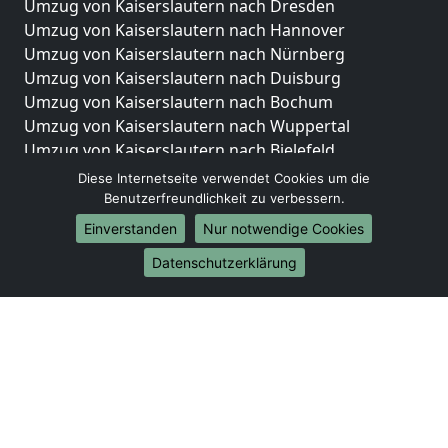
Umzug von Kaiserslautern nach Dresden
Umzug von Kaiserslautern nach Hannover
Umzug von Kaiserslautern nach Nürnberg
Umzug von Kaiserslautern nach Duisburg
Umzug von Kaiserslautern nach Bochum
Umzug von Kaiserslautern nach Wuppertal
Umzug von Kaiserslautern nach Bielefeld
Umzug von Kaiserslautern nach Bonn
Diese Internetseite verwendet Cookies um die
Umzug von Kaiserslautern nach Münster
Benutzerfreundlichkeit zu verbessern.
Einverstanden
Nur notwendige Cookies
Internationale-Umzüge
Datenschutzerklärung
Umzug von Kaiserslautern nach Brasilien
Umzug von Kaiserslautern nach Brunei Darussalam
Umzug von Kaiserslautern nach Burkina Faso
Umzug von Kaiserslautern nach Burundi
Umzug von Kaiserslautern nach Chile
Umzug von Kaiserslautern nach China
Umzug von Kaiserslautern nach Cookinseln
Umzug von Kaiserslautern nach Costa Rica