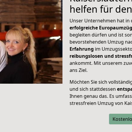
helfen für de
Unser Unternehmen hat in
erfolgreiche Europaumzü
begleiten dürfen und ist so
bevorstehenden Umzug nach
Erfahrung
im Umzugssektor
reibungslosen und stressf
ankommt. Mit unserem zuve
ans Ziel.
Möchten Sie sich vollständ
und sich stattdessen
entsp
Ihnen genau das. Es umfasst 
stressfreien Umzug von Kais
Kostenlo