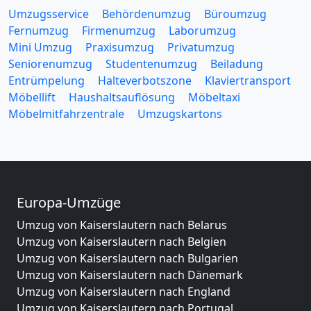
Umzugsservice
Behördenumzug
Büroumzug
Fernumzug
Firmenumzug
Laborumzug
Mini Umzug
Praxisumzug
Privatumzug
Seniorenumzug
Studentenumzug
Beiladung
Entrümpelung
Halteverbotszone
Klaviertransport
Möbellift
Haushaltsauflösung
Möbeltaxi
Möbelmitfahrzentrale
Umzugskartons
Europa-Umzüge
Umzug von Kaiserslautern nach Belarus
Umzug von Kaiserslautern nach Belgien
Umzug von Kaiserslautern nach Bulgarien
Umzug von Kaiserslautern nach Dänemark
Umzug von Kaiserslautern nach England
Umzug von Kaiserslautern nach Portugal