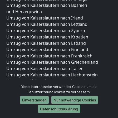
Umzug von Kaiserslautern nach Bosnien
und Herzegowina
Umzug von Kaiserslautern nach Irland
Umzug von Kaiserslautern nach Lettland
Umzug von Kaiserslautern nach Zypern
Umzug von Kaiserslautern nach Kroatien
Umzug von Kaiserslautern nach Estland
Umzug von Kaiserslautern nach Finnland
Umzug von Kaiserslautern nach Frankreich
Umzug von Kaiserslautern nach Griechenland
Umzug von Kaiserslautern nach Italien
Umzug von Kaiserslautern nach Liechtenstein
Umzug von Kaiserslautern nach Luxemburg
Diese Internetseite verwendet Cookies um die
Umzug von Kaiserslautern nach Niederlande
Benutzerfreundlichkeit zu verbessern.
Umzug von Kaiserslautern nach Norwegen
Einverstanden
Nur notwendige Cookies
Umzüge-Deutschlandweit
Datenschutzerklärung
Umzug von Kaiserslautern nach Berlin