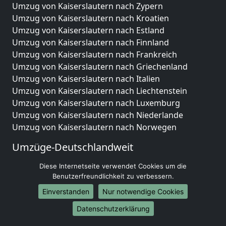
Umzug von Kaiserslautern nach Zypern
Umzug von Kaiserslautern nach Kroatien
Umzug von Kaiserslautern nach Estland
Umzug von Kaiserslautern nach Finnland
Umzug von Kaiserslautern nach Frankreich
Umzug von Kaiserslautern nach Griechenland
Umzug von Kaiserslautern nach Italien
Umzug von Kaiserslautern nach Liechtenstein
Umzug von Kaiserslautern nach Luxemburg
Umzug von Kaiserslautern nach Niederlande
Umzug von Kaiserslautern nach Norwegen
Umzüge-Deutschlandweit
Umzug von Kaiserslautern nach Berlin
Diese Internetseite verwendet Cookies um die
Umzug von Kaiserslautern nach Hamburg
Benutzerfreundlichkeit zu verbessern.
Umzug von Kaiserslautern nach München
Einverstanden
Nur notwendige Cookies
Umzug von Kaiserslautern nach Köln
Datenschutzerklärung
Umzug von Kaiserslautern nach Frankfurt am Main
Umzug von Kaiserslautern nach Stuttgart