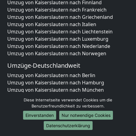
Umzug von Kaiserslautern nach Finnland
Umzug von Kaiserslautern nach Frankreich
Umzug von Kaiserslautern nach Griechenland
Umzug von Kaiserslautern nach Italien
Umzug von Kaiserslautern nach Liechtenstein
Umzug von Kaiserslautern nach Luxemburg
Umzug von Kaiserslautern nach Niederlande
Umzug von Kaiserslautern nach Norwegen
Umzüge-Deutschlandweit
Umzug von Kaiserslautern nach Berlin
Umzug von Kaiserslautern nach Hamburg
Umzug von Kaiserslautern nach München
Umzug von Kaiserslautern nach Köln
Diese Internetseite verwendet Cookies um die
Umzug von Kaiserslautern nach Frankfurt am Main
Benutzerfreundlichkeit zu verbessern.
Umzug von Kaiserslautern nach Stuttgart
Einverstanden
Nur notwendige Cookies
Umzug von Kaiserslautern nach Düsseldorf
Datenschutzerklärung
Umzug von Kaiserslautern nach Leipzig
Umzug von Kaiserslautern nach Dortmund