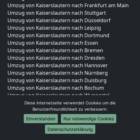
Umzug von Kaiserslautern nach Frankfurt am Main
Umzug von Kaiserslautern nach Stuttgart
Umzug von Kaiserslautern nach Düsseldorf
Umzug von Kaiserslautern nach Leipzig
Umzug von Kaiserslautern nach Dortmund
Umzug von Kaiserslautern nach Essen
Umzug von Kaiserslautern nach Bremen
Umzug von Kaiserslautern nach Dresden
Umzug von Kaiserslautern nach Hannover
Umzug von Kaiserslautern nach Nürnberg
Umzug von Kaiserslautern nach Duisburg
Umzug von Kaiserslautern nach Bochum
Umzug von Kaiserslautern nach Wuppertal
Umzug von Kaiserslautern nach Bielefeld
Diese Internetseite verwendet Cookies um die
Benutzerfreundlichkeit zu verbessern.
Umzug von Kaiserslautern nach Bonn
Umzug von Kaiserslautern nach Münster
Einverstanden
Nur notwendige Cookies
Internationale-Umzüge
Datenschutzerklärung