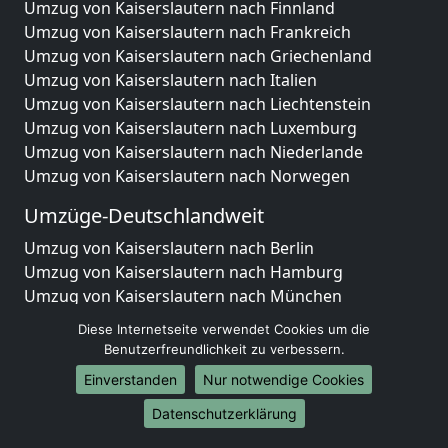
Umzug von Kaiserslautern nach Finnland
Umzug von Kaiserslautern nach Frankreich
Umzug von Kaiserslautern nach Griechenland
Umzug von Kaiserslautern nach Italien
Umzug von Kaiserslautern nach Liechtenstein
Umzug von Kaiserslautern nach Luxemburg
Umzug von Kaiserslautern nach Niederlande
Umzug von Kaiserslautern nach Norwegen
Umzüge-Deutschlandweit
Umzug von Kaiserslautern nach Berlin
Umzug von Kaiserslautern nach Hamburg
Umzug von Kaiserslautern nach München
Umzug von Kaiserslautern nach Köln
Diese Internetseite verwendet Cookies um die
Umzug von Kaiserslautern nach Frankfurt am Main
Benutzerfreundlichkeit zu verbessern.
Umzug von Kaiserslautern nach Stuttgart
Einverstanden
Nur notwendige Cookies
Umzug von Kaiserslautern nach Düsseldorf
Datenschutzerklärung
Umzug von Kaiserslautern nach Leipzig
Umzug von Kaiserslautern nach Dortmund