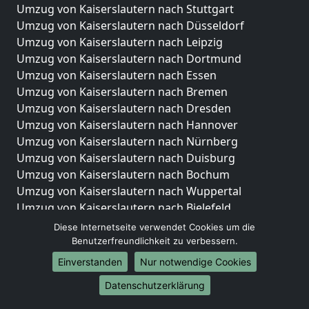
Umzug von Kaiserslautern nach Stuttgart
Umzug von Kaiserslautern nach Düsseldorf
Umzug von Kaiserslautern nach Leipzig
Umzug von Kaiserslautern nach Dortmund
Umzug von Kaiserslautern nach Essen
Umzug von Kaiserslautern nach Bremen
Umzug von Kaiserslautern nach Dresden
Umzug von Kaiserslautern nach Hannover
Umzug von Kaiserslautern nach Nürnberg
Umzug von Kaiserslautern nach Duisburg
Umzug von Kaiserslautern nach Bochum
Umzug von Kaiserslautern nach Wuppertal
Umzug von Kaiserslautern nach Bielefeld
Umzug von Kaiserslautern nach Bonn
Diese Internetseite verwendet Cookies um die
Umzug von Kaiserslautern nach Münster
Benutzerfreundlichkeit zu verbessern.
Einverstanden
Nur notwendige Cookies
Internationale-Umzüge
Datenschutzerklärung
Umzug von Kaiserslautern nach Brasilien
Umzug von Kaiserslautern nach Brunei Darussalam