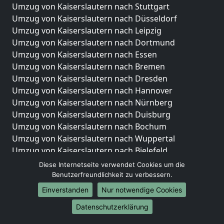
Umzug von Kaiserslautern nach Stuttgart
Umzug von Kaiserslautern nach Düsseldorf
Umzug von Kaiserslautern nach Leipzig
Umzug von Kaiserslautern nach Dortmund
Umzug von Kaiserslautern nach Essen
Umzug von Kaiserslautern nach Bremen
Umzug von Kaiserslautern nach Dresden
Umzug von Kaiserslautern nach Hannover
Umzug von Kaiserslautern nach Nürnberg
Umzug von Kaiserslautern nach Duisburg
Umzug von Kaiserslautern nach Bochum
Umzug von Kaiserslautern nach Wuppertal
Umzug von Kaiserslautern nach Bielefeld
Umzug von Kaiserslautern nach Bonn
Diese Internetseite verwendet Cookies um die
Umzug von Kaiserslautern nach Münster
Benutzerfreundlichkeit zu verbessern.
Einverstanden
Nur notwendige Cookies
Internationale-Umzüge
Datenschutzerklärung
Umzug von Kaiserslautern nach Brasilien
Umzug von Kaiserslautern nach Brunei Darussalam