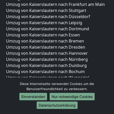
Umzug von Kaiserslautern nach Frankfurt am Main
Umzug von Kaiserslautern nach Stuttgart
Umzug von Kaiserslautern nach Düsseldorf
Umzug von Kaiserslautern nach Leipzig
Umzug von Kaiserslautern nach Dortmund
Umzug von Kaiserslautern nach Essen
Umzug von Kaiserslautern nach Bremen
Umzug von Kaiserslautern nach Dresden
Umzug von Kaiserslautern nach Hannover
Umzug von Kaiserslautern nach Nürnberg
Umzug von Kaiserslautern nach Duisburg
Umzug von Kaiserslautern nach Bochum
Umzug von Kaiserslautern nach Wuppertal
Umzug von Kaiserslautern nach Bielefeld
Diese Internetseite verwendet Cookies um die
Benutzerfreundlichkeit zu verbessern.
Umzug von Kaiserslautern nach Bonn
Umzug von Kaiserslautern nach Münster
Einverstanden
Nur notwendige Cookies
Internationale-Umzüge
Datenschutzerklärung