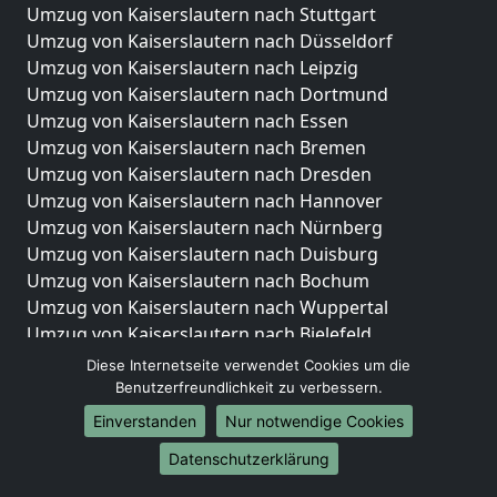
Umzug von Kaiserslautern nach Stuttgart
Umzug von Kaiserslautern nach Düsseldorf
Umzug von Kaiserslautern nach Leipzig
Umzug von Kaiserslautern nach Dortmund
Umzug von Kaiserslautern nach Essen
Umzug von Kaiserslautern nach Bremen
Umzug von Kaiserslautern nach Dresden
Umzug von Kaiserslautern nach Hannover
Umzug von Kaiserslautern nach Nürnberg
Umzug von Kaiserslautern nach Duisburg
Umzug von Kaiserslautern nach Bochum
Umzug von Kaiserslautern nach Wuppertal
Umzug von Kaiserslautern nach Bielefeld
Umzug von Kaiserslautern nach Bonn
Diese Internetseite verwendet Cookies um die
Umzug von Kaiserslautern nach Münster
Benutzerfreundlichkeit zu verbessern.
Einverstanden
Nur notwendige Cookies
Internationale-Umzüge
Datenschutzerklärung
Umzug von Kaiserslautern nach Brasilien
Umzug von Kaiserslautern nach Brunei Darussalam