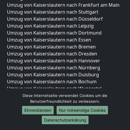
Umzug von Kaiserslautern nach Frankfurt am Main
Umzug von Kaiserslautern nach Stuttgart
Umzug von Kaiserslautern nach Düsseldorf
Umzug von Kaiserslautern nach Leipzig
Umzug von Kaiserslautern nach Dortmund
Umzug von Kaiserslautern nach Essen
Umzug von Kaiserslautern nach Bremen
Umzug von Kaiserslautern nach Dresden
Umzug von Kaiserslautern nach Hannover
Umzug von Kaiserslautern nach Nürnberg
Umzug von Kaiserslautern nach Duisburg
Umzug von Kaiserslautern nach Bochum
Umzug von Kaiserslautern nach Wuppertal
Umzug von Kaiserslautern nach Bielefeld
Diese Internetseite verwendet Cookies um die
Benutzerfreundlichkeit zu verbessern.
Umzug von Kaiserslautern nach Bonn
Umzug von Kaiserslautern nach Münster
Einverstanden
Nur notwendige Cookies
Internationale-Umzüge
Datenschutzerklärung