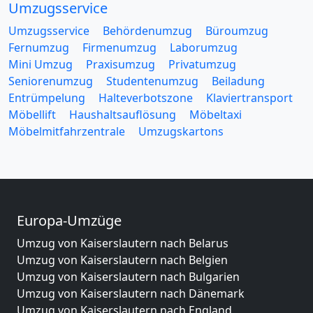
Umzugsservice
Umzugsservice
Behördenumzug
Büroumzug
Fernumzug
Firmenumzug
Laborumzug
Mini Umzug
Praxisumzug
Privatumzug
Seniorenumzug
Studentenumzug
Beiladung
Entrümpelung
Halteverbotszone
Klaviertransport
Möbellift
Haushaltsauflösung
Möbeltaxi
Möbelmitfahrzentrale
Umzugskartons
Europa-Umzüge
Umzug von Kaiserslautern nach Belarus
Umzug von Kaiserslautern nach Belgien
Umzug von Kaiserslautern nach Bulgarien
Umzug von Kaiserslautern nach Dänemark
Umzug von Kaiserslautern nach England