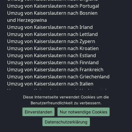
Umzug von Kaiserslautern nach Portugal
Umzug von Kaiserslautern nach Bosnien
und Herzegowina
Umzug von Kaiserslautern nach Irland
Umzug von Kaiserslautern nach Lettland
Umzug von Kaiserslautern nach Zypern
Umzug von Kaiserslautern nach Kroatien
Umzug von Kaiserslautern nach Estland
Umzug von Kaiserslautern nach Finnland
Umzug von Kaiserslautern nach Frankreich
Umzug von Kaiserslautern nach Griechenland
Umzug von Kaiserslautern nach Italien
Umzug von Kaiserslautern nach Liechtenstein
Diese Internetseite verwendet Cookies um die
Umzug von Kaiserslautern nach Luxemburg
Benutzerfreundlichkeit zu verbessern.
Umzug von Kaiserslautern nach Niederlande
Umzug von Kaiserslautern nach Norwegen
Einverstanden
Nur notwendige Cookies
Datenschutzerklärung
Umzüge-Deutschlandweit