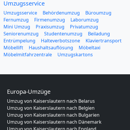
Umzugsservice
Umzugsservice
Behördenumzug
Büroumzug
Fernumzug
Firmenumzug
Laborumzug
Mini Umzug
Praxisumzug
Privatumzug
Seniorenumzug
Studentenumzug
Beiladung
Entrümpelung
Halteverbotszone
Klaviertransport
Möbellift
Haushaltsauflösung
Möbeltaxi
Möbelmitfahrzentrale
Umzugskartons
Europa-Umzüge
Umzug von Kaiserslautern nach Belarus
Umzug von Kaiserslautern nach Belgien
Umzug von Kaiserslautern nach Bulgarien
Umzug von Kaiserslautern nach Dänemark
Umzug von Kaiserslautern nach England