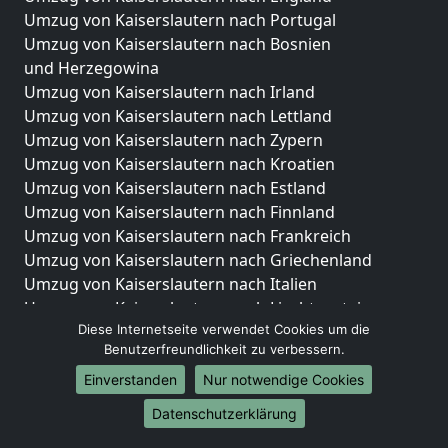
Umzug von Kaiserslautern nach Portugal
Umzug von Kaiserslautern nach Bosnien
und Herzegowina
Umzug von Kaiserslautern nach Irland
Umzug von Kaiserslautern nach Lettland
Umzug von Kaiserslautern nach Zypern
Umzug von Kaiserslautern nach Kroatien
Umzug von Kaiserslautern nach Estland
Umzug von Kaiserslautern nach Finnland
Umzug von Kaiserslautern nach Frankreich
Umzug von Kaiserslautern nach Griechenland
Umzug von Kaiserslautern nach Italien
Umzug von Kaiserslautern nach Liechtenstein
Diese Internetseite verwendet Cookies um die
Umzug von Kaiserslautern nach Luxemburg
Benutzerfreundlichkeit zu verbessern.
Umzug von Kaiserslautern nach Niederlande
Umzug von Kaiserslautern nach Norwegen
Einverstanden
Nur notwendige Cookies
Datenschutzerklärung
Umzüge-Deutschlandweit