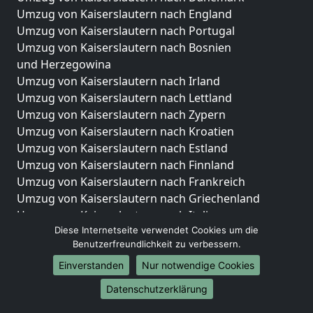
Umzug von Kaiserslautern nach England
Umzug von Kaiserslautern nach Portugal
Umzug von Kaiserslautern nach Bosnien
und Herzegowina
Umzug von Kaiserslautern nach Irland
Umzug von Kaiserslautern nach Lettland
Umzug von Kaiserslautern nach Zypern
Umzug von Kaiserslautern nach Kroatien
Umzug von Kaiserslautern nach Estland
Umzug von Kaiserslautern nach Finnland
Umzug von Kaiserslautern nach Frankreich
Umzug von Kaiserslautern nach Griechenland
Umzug von Kaiserslautern nach Italien
Diese Internetseite verwendet Cookies um die
Umzug von Kaiserslautern nach Liechtenstein
Benutzerfreundlichkeit zu verbessern.
Umzug von Kaiserslautern nach Luxemburg
Umzug von Kaiserslautern nach Niederlande
Einverstanden
Nur notwendige Cookies
Umzug von Kaiserslautern nach Norwegen
Datenschutzerklärung
Umzüge-Deutschlandweit