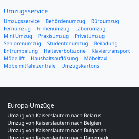
Umzugsservice
Umzugsservice
Behördenumzug
Büroumzug
Fernumzug
Firmenumzug
Laborumzug
Mini Umzug
Praxisumzug
Privatumzug
Seniorenumzug
Studentenumzug
Beiladung
Entrümpelung
Halteverbotszone
Klaviertransport
Möbellift
Haushaltsauflösung
Möbeltaxi
Möbelmitfahrzentrale
Umzugskartons
Europa-Umzüge
Umzug von Kaiserslautern nach Belarus
Umzug von Kaiserslautern nach Belgien
Umzug von Kaiserslautern nach Bulgarien
Umzug von Kaiserslautern nach Dänemark