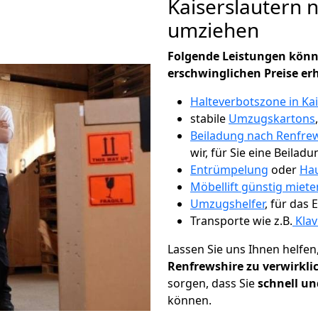
Kaiserslautern 
umziehen
Folgende Leistungen könn
erschwinglichen Preise er
Halteverbotszone in Ka
stabile
Umzugskartons
Beiladung nach Renfre
wir, für Sie eine Beiladu
Entrümpelung
oder
Hau
Möbellift günstig miete
Umzugshelfer
, für das
Transporte wie z.B.
Klav
Lassen Sie uns Ihnen helfen
Renfrewshire zu verwirkli
sorgen, dass Sie
schnell un
können.