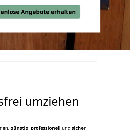
stenlose Angebote erhalten
frei umziehen
hnen,
günstig
,
professionell
und
sicher