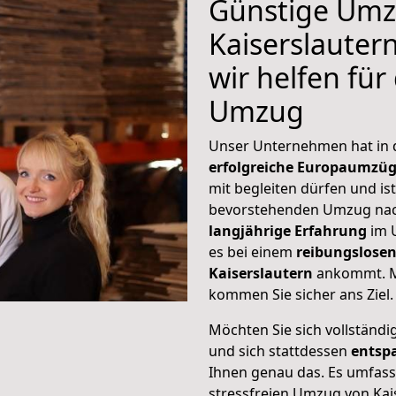
Günstige Umz
Kaiserslauter
wir helfen für
Umzug
Unser Unternehmen hat in
erfolgreiche Europaumzü
mit begleiten dürfen und ist
bevorstehenden Umzug nac
langjährige Erfahrung
im 
es bei einem
reibungslosen
Kaiserslautern
ankommt. M
kommen Sie sicher ans Ziel.
Möchten Sie sich vollständ
und sich stattdessen
entsp
Ihnen genau das. Es umfasst 
stressfreien Umzug von Kai