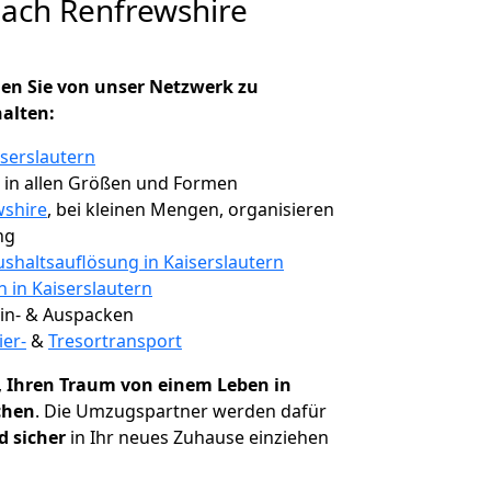
nach Renfrewshire
en Sie von unser Netzwerk zu
halten:
iserslautern
, in allen Größen und Formen
wshire
, bei kleinen Mengen, organisieren
ng
shaltsauflösung in Kaiserslautern
n in Kaiserslautern
 Ein- & Auspacken
ier-
&
Tresortransport
,
Ihren Traum von einem Leben in
chen
. Die Umzugspartner werden dafür
d sicher
in Ihr neues Zuhause einziehen