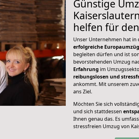
Günstige Umz
Kaiserslauter
helfen für de
Unser Unternehmen hat in
erfolgreiche Europaumzü
begleiten dürfen und ist so
bevorstehenden Umzug nac
Erfahrung
im Umzugssektor
reibungslosen und stressf
ankommt. Mit unserem zuve
ans Ziel.
Möchten Sie sich vollständ
und sich stattdessen
entsp
Ihnen genau das. Es umfasst 
stressfreien Umzug von Kai