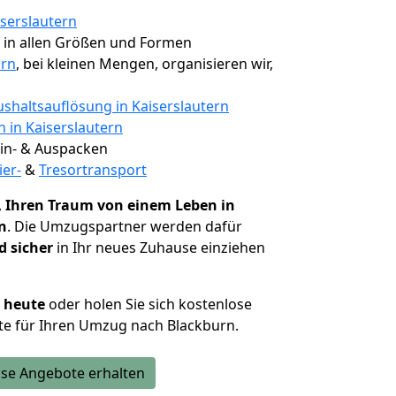
iserslautern
, in allen Größen und Formen
urn
, bei kleinen Mengen, organisieren wir,
shaltsauflösung in Kaiserslautern
n in Kaiserslautern
 Ein- & Auspacken
ier-
&
Tresortransport
,
Ihren Traum von einem Leben in
n
. Die Umzugspartner werden dafür
d sicher
in Ihr neues Zuhause einziehen
h heute
oder holen Sie sich kostenlose
te für Ihren Umzug nach Blackburn.
se Angebote erhalten