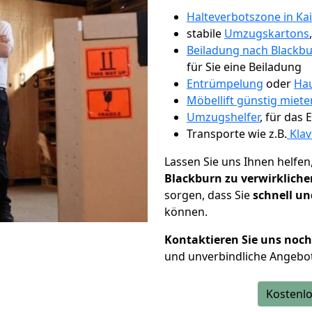
Halteverbotszone in Ka
stabile
Umzugskartons
Beiladung nach Blackb
für Sie eine Beiladung
Entrümpelung
oder
Hau
Möbellift günstig miete
Umzugshelfer
, für das
Transporte wie z.B.
Klav
Lassen Sie uns Ihnen helfen
Blackburn zu verwirkliche
sorgen, dass Sie
schnell un
können.
Kontaktieren Sie uns noc
und unverbindliche Angebo
Kostenlo