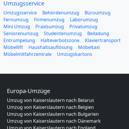
Umzugsservice
Umzugsservice
Behördenumzug
Büroumzug
Fernumzug
Firmenumzug
Laborumzug
Mini Umzug
Praxisumzug
Privatumzug
Seniorenumzug
Studentenumzug
Beiladung
Entrümpelung
Halteverbotszone
Klaviertransport
Möbellift
Haushaltsauflösung
Möbeltaxi
Möbelmitfahrzentrale
Umzugskartons
Europa-Umzüge
Umzug von Kaiserslautern nach Belarus
Umzug von Kaiserslautern nach Belgien
Umzug von Kaiserslautern nach Bulgarien
Umzug von Kaiserslautern nach Dänemark
Umzug von Kaiserslautern nach England