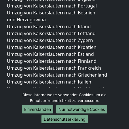
Umzug von Kaiserslautern nach Portugal
Umzug von Kaiserslautern nach Bosnien
und Herzegowina
Umzug von Kaiserslautern nach Irland
Umzug von Kaiserslautern nach Lettland
Umzug von Kaiserslautern nach Zypern
Umzug von Kaiserslautern nach Kroatien
Umzug von Kaiserslautern nach Estland
Umzug von Kaiserslautern nach Finnland
Umzug von Kaiserslautern nach Frankreich
Umzug von Kaiserslautern nach Griechenland
Umzug von Kaiserslautern nach Italien
Umzug von Kaiserslautern nach Liechtenstein
Diese Internetseite verwendet Cookies um die
Umzug von Kaiserslautern nach Luxemburg
Benutzerfreundlichkeit zu verbessern.
Umzug von Kaiserslautern nach Niederlande
Umzug von Kaiserslautern nach Norwegen
Einverstanden
Nur notwendige Cookies
Datenschutzerklärung
Umzüge-Deutschlandweit