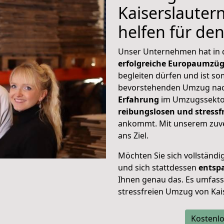
Kaiserslauter
helfen für de
Unser Unternehmen hat in
erfolgreiche Europaumzü
begleiten dürfen und ist so
bevorstehenden Umzug nac
Erfahrung
im Umzugssektor
reibungslosen und stressf
ankommt. Mit unserem zuve
ans Ziel.
Möchten Sie sich vollständ
und sich stattdessen
entsp
Ihnen genau das. Es umfasst 
stressfreien Umzug von Kai
Kostenlo