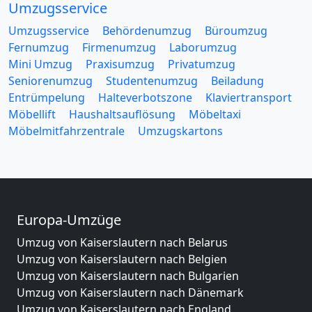
Umzugsservice
Umzugsservice
Behördenumzug
Büroumzug
Fernumzug
Firmenumzug
Laborumzug
Mini Umzug
Praxisumzug
Privatumzug
Seniorenumzug
Studentenumzug
Beiladung
Entrümpelung
Halteverbotszone
Klaviertransport
Möbellift
Haushaltsauflösung
Möbeltaxi
Möbelmitfahrzentrale
Umzugskartons
Europa-Umzüge
Umzug von Kaiserslautern nach Belarus
Umzug von Kaiserslautern nach Belgien
Umzug von Kaiserslautern nach Bulgarien
Umzug von Kaiserslautern nach Dänemark
Umzug von Kaiserslautern nach England