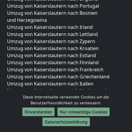
Umzug von Kaiserslautern nach Portugal
Umzug von Kaiserslautern nach Bosnien
und Herzegowina
Umzug von Kaiserslautern nach Irland
Umzug von Kaiserslautern nach Lettland
Umzug von Kaiserslautern nach Zypern
Umzug von Kaiserslautern nach Kroatien
Umzug von Kaiserslautern nach Estland
Umzug von Kaiserslautern nach Finnland
Umzug von Kaiserslautern nach Frankreich
Umzug von Kaiserslautern nach Griechenland
Umzug von Kaiserslautern nach Italien
Umzug von Kaiserslautern nach Liechtenstein
Diese Internetseite verwendet Cookies um die
Umzug von Kaiserslautern nach Luxemburg
Benutzerfreundlichkeit zu verbessern.
Umzug von Kaiserslautern nach Niederlande
Umzug von Kaiserslautern nach Norwegen
Einverstanden
Nur notwendige Cookies
Datenschutzerklärung
Umzüge-Deutschlandweit