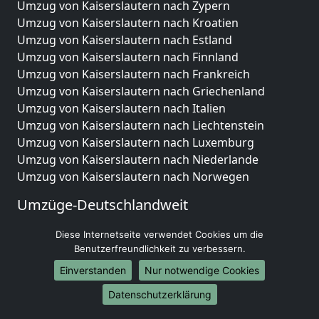
Umzug von Kaiserslautern nach Zypern
Umzug von Kaiserslautern nach Kroatien
Umzug von Kaiserslautern nach Estland
Umzug von Kaiserslautern nach Finnland
Umzug von Kaiserslautern nach Frankreich
Umzug von Kaiserslautern nach Griechenland
Umzug von Kaiserslautern nach Italien
Umzug von Kaiserslautern nach Liechtenstein
Umzug von Kaiserslautern nach Luxemburg
Umzug von Kaiserslautern nach Niederlande
Umzug von Kaiserslautern nach Norwegen
Umzüge-Deutschlandweit
Umzug von Kaiserslautern nach Berlin
Diese Internetseite verwendet Cookies um die
Umzug von Kaiserslautern nach Hamburg
Benutzerfreundlichkeit zu verbessern.
Umzug von Kaiserslautern nach München
Einverstanden
Nur notwendige Cookies
Umzug von Kaiserslautern nach Köln
Datenschutzerklärung
Umzug von Kaiserslautern nach Frankfurt am Main
Umzug von Kaiserslautern nach Stuttgart