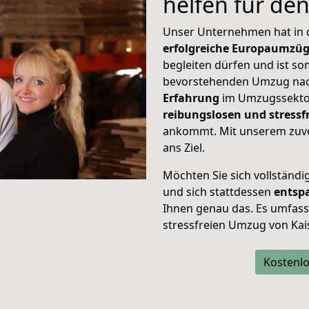
helfen für de
Unser Unternehmen hat in
erfolgreiche Europaumzü
begleiten dürfen und ist so
bevorstehenden Umzug nac
Erfahrung
im Umzugssektor
reibungslosen und stressf
ankommt. Mit unserem zuve
ans Ziel.
Möchten Sie sich vollständ
und sich stattdessen
entsp
Ihnen genau das. Es umfasst 
stressfreien Umzug von Kai
Kostenlo