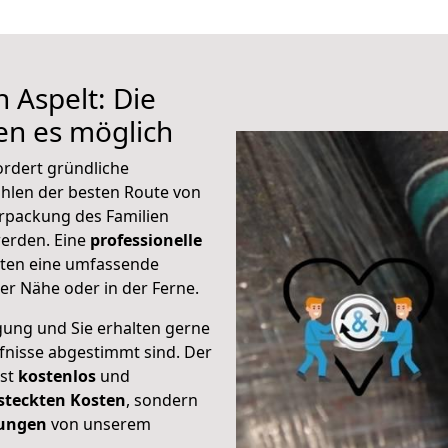
 Aspelt: Die
n es möglich
ordert gründliche
hlen der besten Route von
erpackung des Familien
 werden. Eine
professionelle
eten eine umfassende
er Nähe oder in der Ferne.
gung und Sie erhalten gerne
rfnisse abgestimmt sind. Der
ist
kostenlos
und
steckten Kosten
, sondern
tungen
von unserem