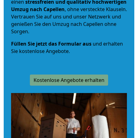
einen
stressfreien und qualitativ hochwertigen
Umzug nach Capellen
, ohne versteckte Klauseln.
Vertrauen Sie auf uns und unser Netzwerk und
genießen Sie den Umzug nach Capellen ohne
Sorgen.
Füllen Sie jetzt das Formular aus
und erhalten
Sie kostenlose Angebote.
Kostenlose Angebote erhalten