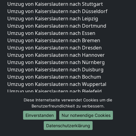
Umzug von Kaiserslautern nach Stuttgart
Umzug von Kaiserslautern nach Düsseldorf
Umzug von Kaiserslautern nach Leipzig
Umzug von Kaiserslautern nach Dortmund
Umzug von Kaiserslautern nach Essen
Umzug von Kaiserslautern nach Bremen
Umzug von Kaiserslautern nach Dresden
Umzug von Kaiserslautern nach Hannover
Umzug von Kaiserslautern nach Nürnberg
Umzug von Kaiserslautern nach Duisburg
Umzug von Kaiserslautern nach Bochum
Umzug von Kaiserslautern nach Wuppertal
Umzug von Kaiserslautern nach Bielefeld
Umzug von Kaiserslautern nach Bonn
Diese Internetseite verwendet Cookies um die
Umzug von Kaiserslautern nach Münster
Benutzerfreundlichkeit zu verbessern.
Einverstanden
Nur notwendige Cookies
Internationale-Umzüge
Datenschutzerklärung
Umzug von Kaiserslautern nach Brasilien
Umzug von Kaiserslautern nach Brunei Darussalam