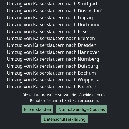
Umzug von Kaiserslautern nach Stuttgart
Umzug von Kaiserslautern nach Düsseldorf
Umzug von Kaiserslautern nach Leipzig
Umzug von Kaiserslautern nach Dortmund
Umzug von Kaiserslautern nach Essen
Umzug von Kaiserslautern nach Bremen
Umzug von Kaiserslautern nach Dresden
Umzug von Kaiserslautern nach Hannover
Umzug von Kaiserslautern nach Nürnberg
Umzug von Kaiserslautern nach Duisburg
Umzug von Kaiserslautern nach Bochum
Umzug von Kaiserslautern nach Wuppertal
Umzug von Kaiserslautern nach Bielefeld
Umzug von Kaiserslautern nach Bonn
Diese Internetseite verwendet Cookies um die
Umzug von Kaiserslautern nach Münster
Benutzerfreundlichkeit zu verbessern.
Einverstanden
Nur notwendige Cookies
Internationale-Umzüge
Datenschutzerklärung
Umzug von Kaiserslautern nach Brasilien
Umzug von Kaiserslautern nach Brunei Darussalam