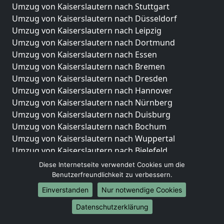
Umzug von Kaiserslautern nach Stuttgart
Umzug von Kaiserslautern nach Düsseldorf
Umzug von Kaiserslautern nach Leipzig
Umzug von Kaiserslautern nach Dortmund
Umzug von Kaiserslautern nach Essen
Umzug von Kaiserslautern nach Bremen
Umzug von Kaiserslautern nach Dresden
Umzug von Kaiserslautern nach Hannover
Umzug von Kaiserslautern nach Nürnberg
Umzug von Kaiserslautern nach Duisburg
Umzug von Kaiserslautern nach Bochum
Umzug von Kaiserslautern nach Wuppertal
Umzug von Kaiserslautern nach Bielefeld
Umzug von Kaiserslautern nach Bonn
Diese Internetseite verwendet Cookies um die
Umzug von Kaiserslautern nach Münster
Benutzerfreundlichkeit zu verbessern.
Einverstanden
Nur notwendige Cookies
Internationale-Umzüge
Datenschutzerklärung
Umzug von Kaiserslautern nach Brasilien
Umzug von Kaiserslautern nach Brunei Darussalam