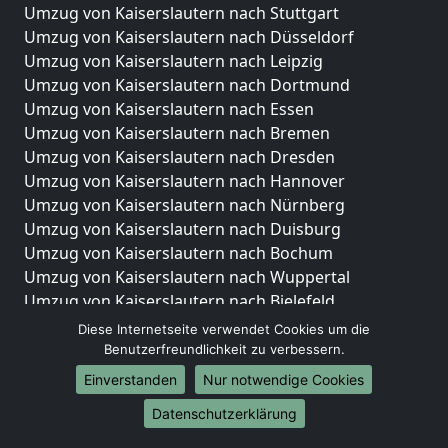
Umzug von Kaiserslautern nach Stuttgart
Umzug von Kaiserslautern nach Düsseldorf
Umzug von Kaiserslautern nach Leipzig
Umzug von Kaiserslautern nach Dortmund
Umzug von Kaiserslautern nach Essen
Umzug von Kaiserslautern nach Bremen
Umzug von Kaiserslautern nach Dresden
Umzug von Kaiserslautern nach Hannover
Umzug von Kaiserslautern nach Nürnberg
Umzug von Kaiserslautern nach Duisburg
Umzug von Kaiserslautern nach Bochum
Umzug von Kaiserslautern nach Wuppertal
Umzug von Kaiserslautern nach Bielefeld
Umzug von Kaiserslautern nach Bonn
Diese Internetseite verwendet Cookies um die
Umzug von Kaiserslautern nach Münster
Benutzerfreundlichkeit zu verbessern.
Einverstanden
Nur notwendige Cookies
Internationale-Umzüge
Datenschutzerklärung
Umzug von Kaiserslautern nach Brasilien
Umzug von Kaiserslautern nach Brunei Darussalam