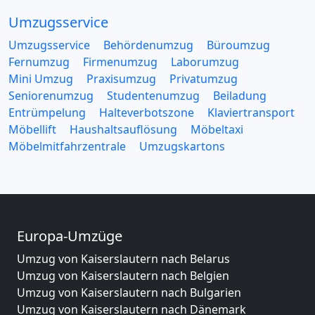
Umzugsservice
Umzugsservice
Behördenumzug
Büroumzug
Fernumzug
Firmenumzug
Laborumzug
Mini Umzug
Praxisumzug
Privatumzug
Seniorenumzug
Studentenumzug
Beiladung
Entrümpelung
Halteverbotszone
Klaviertransport
Möbellift
Haushaltsauflösung
Möbeltaxi
Möbelmitfahrzentrale
Umzugskartons
Europa-Umzüge
Umzug von Kaiserslautern nach Belarus
Umzug von Kaiserslautern nach Belgien
Umzug von Kaiserslautern nach Bulgarien
Umzug von Kaiserslautern nach Dänemark