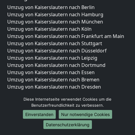
Umzug von Kaiserslautern nach Berlin
Umzug von Kaiserslautern nach Hamburg
Umzug von Kaiserslautern nach München
Umzug von Kaiserslautern nach Köln
Umzug von Kaiserslautern nach Frankfurt am Main
Umzug von Kaiserslautern nach Stuttgart
Umzug von Kaiserslautern nach Düsseldorf
Umzug von Kaiserslautern nach Leipzig
Umzug von Kaiserslautern nach Dortmund
Umzug von Kaiserslautern nach Essen
Umzug von Kaiserslautern nach Bremen
Umzug von Kaiserslautern nach Dresden
Umzug von Kaiserslautern nach Hannover
Diese Internetseite verwendet Cookies um die
Umzug von Kaiserslautern nach Nürnberg
Benutzerfreundlichkeit zu verbessern.
Umzug von Kaiserslautern nach Duisburg
Einverstanden
Nur notwendige Cookies
Umzug von Kaiserslautern nach Bochum
Umzug von Kaiserslautern nach Wuppertal
Datenschutzerklärung
Umzug von Kaiserslautern nach Bielefeld