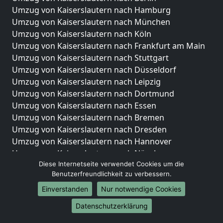
Umzug von Kaiserslautern nach Hamburg
Umzug von Kaiserslautern nach München
Umzug von Kaiserslautern nach Köln
Umzug von Kaiserslautern nach Frankfurt am Main
Umzug von Kaiserslautern nach Stuttgart
Umzug von Kaiserslautern nach Düsseldorf
Umzug von Kaiserslautern nach Leipzig
Umzug von Kaiserslautern nach Dortmund
Umzug von Kaiserslautern nach Essen
Umzug von Kaiserslautern nach Bremen
Umzug von Kaiserslautern nach Dresden
Umzug von Kaiserslautern nach Hannover
Umzug von Kaiserslautern nach Nürnberg
Diese Internetseite verwendet Cookies um die
Umzug von Kaiserslautern nach Duisburg
Benutzerfreundlichkeit zu verbessern.
Umzug von Kaiserslautern nach Bochum
Umzug von Kaiserslautern nach Wuppertal
Einverstanden
Nur notwendige Cookies
Umzug von Kaiserslautern nach Bielefeld
Datenschutzerklärung
Umzug von Kaiserslautern nach Bonn