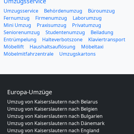
Umzugsservice
Umzugsservice
Behördenumzug
Büroumzug
Fernumzug
Firmenumzug
Laborumzug
Mini Umzug
Praxisumzug
Privatumzug
Seniorenumzug
Studentenumzug
Beiladung
Entrümpelung
Halteverbotszone
Klaviertransport
Möbellift
Haushaltsauflösung
Möbeltaxi
Möbelmitfahrzentrale
Umzugskartons
Europa-Umzüge
Umzug von Kaiserslautern nach Belarus
Umzug von Kaiserslautern nach Belgien
Umzug von Kaiserslautern nach Bulgarien
Umzug von Kaiserslautern nach Dänemark
Umzug von Kaiserslautern nach England