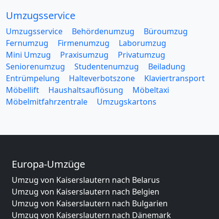
Umzugsservice
Umzugsservice
Behördenumzug
Büroumzug
Fernumzug
Firmenumzug
Laborumzug
Mini Umzug
Praxisumzug
Privatumzug
Seniorenumzug
Studentenumzug
Beiladung
Entrümpelung
Halteverbotszone
Klaviertransport
Möbellift
Haushaltsauflösung
Möbeltaxi
Möbelmitfahrzentrale
Umzugskartons
Europa-Umzüge
Umzug von Kaiserslautern nach Belarus
Umzug von Kaiserslautern nach Belgien
Umzug von Kaiserslautern nach Bulgarien
Umzug von Kaiserslautern nach Dänemark