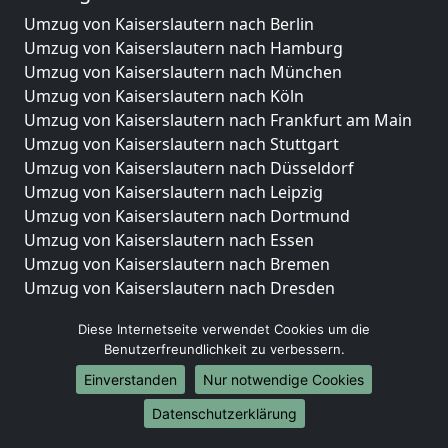
Umzug von Kaiserslautern nach Berlin
Umzug von Kaiserslautern nach Hamburg
Umzug von Kaiserslautern nach München
Umzug von Kaiserslautern nach Köln
Umzug von Kaiserslautern nach Frankfurt am Main
Umzug von Kaiserslautern nach Stuttgart
Umzug von Kaiserslautern nach Düsseldorf
Umzug von Kaiserslautern nach Leipzig
Umzug von Kaiserslautern nach Dortmund
Umzug von Kaiserslautern nach Essen
Umzug von Kaiserslautern nach Bremen
Umzug von Kaiserslautern nach Dresden
Umzug von Kaiserslautern nach Hannover
Diese Internetseite verwendet Cookies um die
Umzug von Kaiserslautern nach Nürnberg
Benutzerfreundlichkeit zu verbessern.
Umzug von Kaiserslautern nach Duisburg
Einverstanden
Nur notwendige Cookies
Umzug von Kaiserslautern nach Bochum
Umzug von Kaiserslautern nach Wuppertal
Datenschutzerklärung
Umzug von Kaiserslautern nach Bielefeld