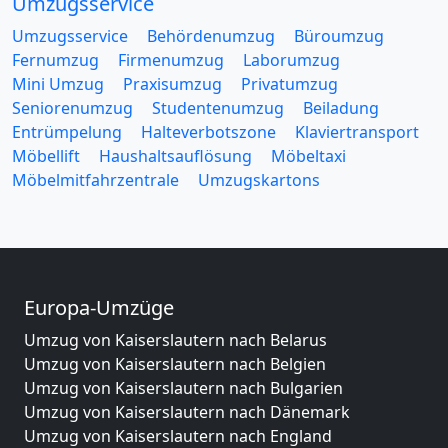
Umzugsservice
Umzugsservice
Behördenumzug
Büroumzug
Fernumzug
Firmenumzug
Laborumzug
Mini Umzug
Praxisumzug
Privatumzug
Seniorenumzug
Studentenumzug
Beiladung
Entrümpelung
Halteverbotszone
Klaviertransport
Möbellift
Haushaltsauflösung
Möbeltaxi
Möbelmitfahrzentrale
Umzugskartons
Europa-Umzüge
Umzug von Kaiserslautern nach Belarus
Umzug von Kaiserslautern nach Belgien
Umzug von Kaiserslautern nach Bulgarien
Umzug von Kaiserslautern nach Dänemark
Umzug von Kaiserslautern nach England