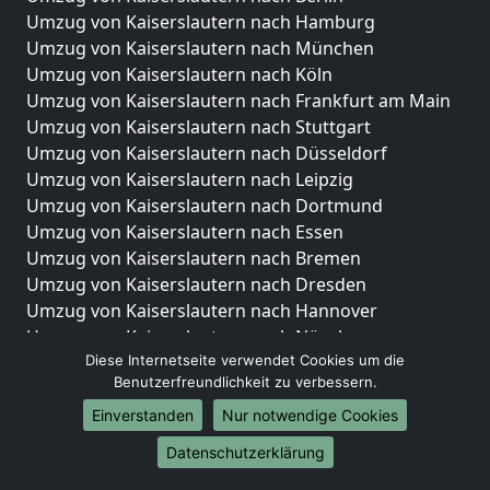
Umzug von Kaiserslautern nach Hamburg
Umzug von Kaiserslautern nach München
Umzug von Kaiserslautern nach Köln
Umzug von Kaiserslautern nach Frankfurt am Main
Umzug von Kaiserslautern nach Stuttgart
Umzug von Kaiserslautern nach Düsseldorf
Umzug von Kaiserslautern nach Leipzig
Umzug von Kaiserslautern nach Dortmund
Umzug von Kaiserslautern nach Essen
Umzug von Kaiserslautern nach Bremen
Umzug von Kaiserslautern nach Dresden
Umzug von Kaiserslautern nach Hannover
Umzug von Kaiserslautern nach Nürnberg
Diese Internetseite verwendet Cookies um die
Umzug von Kaiserslautern nach Duisburg
Benutzerfreundlichkeit zu verbessern.
Umzug von Kaiserslautern nach Bochum
Umzug von Kaiserslautern nach Wuppertal
Einverstanden
Nur notwendige Cookies
Umzug von Kaiserslautern nach Bielefeld
Datenschutzerklärung
Umzug von Kaiserslautern nach Bonn