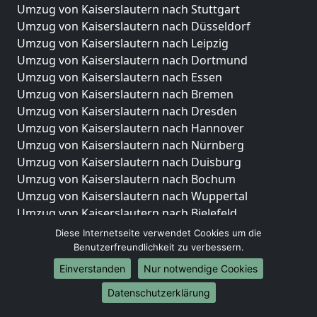
Umzug von Kaiserslautern nach Stuttgart
Umzug von Kaiserslautern nach Düsseldorf
Umzug von Kaiserslautern nach Leipzig
Umzug von Kaiserslautern nach Dortmund
Umzug von Kaiserslautern nach Essen
Umzug von Kaiserslautern nach Bremen
Umzug von Kaiserslautern nach Dresden
Umzug von Kaiserslautern nach Hannover
Umzug von Kaiserslautern nach Nürnberg
Umzug von Kaiserslautern nach Duisburg
Umzug von Kaiserslautern nach Bochum
Umzug von Kaiserslautern nach Wuppertal
Umzug von Kaiserslautern nach Bielefeld
Umzug von Kaiserslautern nach Bonn
Diese Internetseite verwendet Cookies um die
Umzug von Kaiserslautern nach Münster
Benutzerfreundlichkeit zu verbessern.
Einverstanden
Nur notwendige Cookies
Internationale-Umzüge
Datenschutzerklärung
Umzug von Kaiserslautern nach Brasilien
Umzug von Kaiserslautern nach Brunei Darussalam