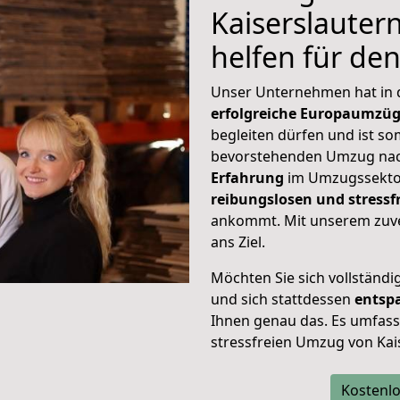
Kaiserslautern
helfen für de
Unser Unternehmen hat in
erfolgreiche Europaumzü
begleiten dürfen und ist so
bevorstehenden Umzug nach
Erfahrung
im Umzugssektor
reibungslosen und stressf
ankommt. Mit unserem zuve
ans Ziel.
Möchten Sie sich vollständ
und sich stattdessen
entsp
Ihnen genau das. Es umfasst 
stressfreien Umzug von Kais
Kostenlo